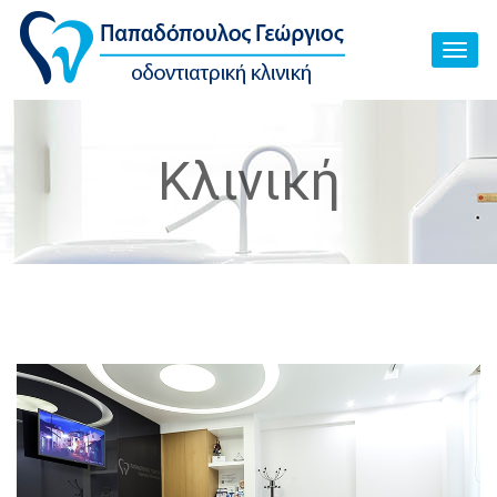
Toggl
navig
Κλινική