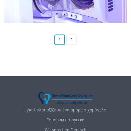
1
2
...γιατί όλοι αξίζουν ένα όμορφο χαμόγελο.
Говорим по-русски
Wir sprechen Deutsch